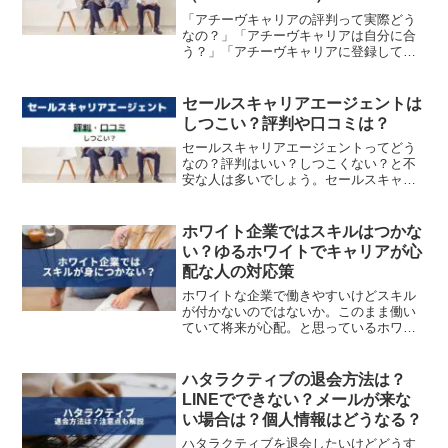
「アチーヴキャリアの評判って実際どう
なの？」「アチーヴキャリアは自分に合
う？」「アチーヴキャリアに登録してみ
たいけど、サポート内容が気になる」地
域密着型の転職支援サービスとして注目
されているアチーヴキャリア。とくに静
セールスキャリアエージェントは
岡・愛知エリアの製造業や...
しつこい？評判や口コミは？
セールスキャリアエージェントってどう
なの？評判はいい？しつこくない？と不
安な人は多いでしょう。セールスキャリ
アエージェントは営業に強い転職エージ
ェントですので、営業職で転職を考えて
いる人におすすめです。選考通過率が高
ホワイト企業ではスキルはつかな
いと謳われているので、現...
い？ゆるホワイトでキャリアが心
配な人の対応策
ホワイトな企業で働きやすいけどスキル
が付かないのではないか。このまま働い
ていて将来が心配。と思っているホワイ
ト企業勤務の20代に向けて、ホワイト企
業でも勤務経験がありステップアップを
続けている筆者が、20代をどのように過
ハタラクティブの退会方法は？
ごしていくべきか解説...
LINEでできない？メールが来な
い場合は？個人情報はどうなる？
ハタラクティブを退会したいけどどうす