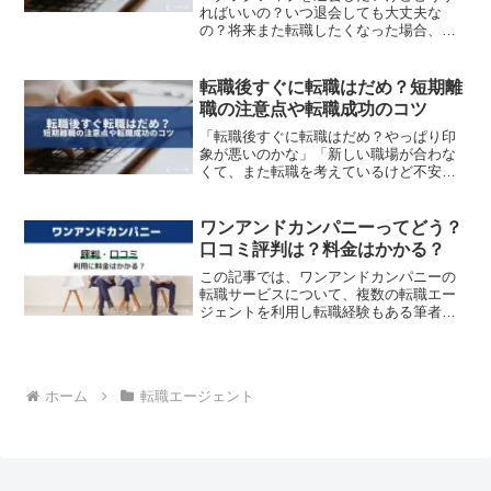
ればいいの？いつ退会しても大丈夫な
の？将来また転職したくなった場合、再
登録は出来るの？と分からなくて困って
いる人は多いでしょう。結論から言う
と、ハタラクティブの退会は公式サイト
転職後すぐに転職はだめ？短期離
の退会フォームからの連絡で簡...
職の注意点や転職成功のコツ
「転職後すぐに転職はだめ？やっぱり印
象が悪いのかな」「新しい職場が合わな
くて、また転職を考えているけど不安」
「短期離職って次の転職に不利にな
る？」転職して間もないけれど、どうし
てもミスマッチを感じて早くも転職を検
ワンアンドカンパニーってどう？
討している人もいるでしょう。...
口コミ評判は？料金はかかる？
この記事では、ワンアンドカンパニーの
転職サービスについて、複数の転職エー
ジェントを利用し転職経験もある筆者が
解説していきます。ワンアンドカンパニ
ーについてワン・アンド・カンパニー株
式会社についてワンアンドカンパニー
は、2016年4月1日に設...
ホーム
転職エージェント