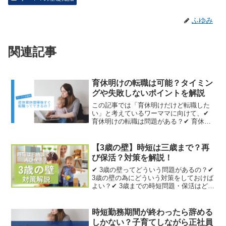
ふゆみ
関連記事
育休明けの転職は可能？タイミン
グや失敗しないポイントを解説
この記事では「育休明けだけど転職した
い」と考えているワーママに向けて、✔︎
育休明けの転職は問題がある？✔︎ 育休復
帰後すぐ転職するリスクは？といった疑
問について、育休復帰してフルタイムで
働くワーママの筆者が解説します。復帰
【3歳の壁】時短は三歳まで？再
後を考えると不安...
び保活？対策を解説！
✔︎ 3歳の壁ってどういう問題があるの？✔︎
3歳の壁の為にどういう対策をしておけば
よい？✔︎ 3歳までの時短問題・保活はどう
すれば良い？という疑問について、フル
タイムと育児の両立に奮闘中のワーママ
筆者が解説していきます。3歳の壁で来年
時短勤務期間が終わったら辞める
から...
しかない？子育てしながら正社員