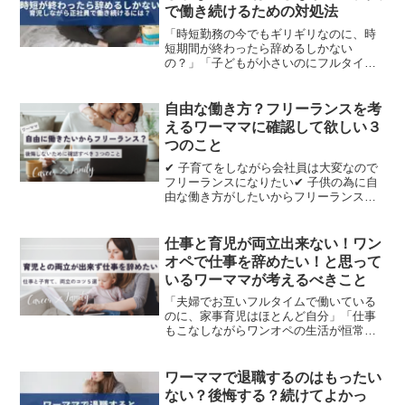
で働き続けるための対処法
「時短勤務の今でもギリギリなのに、時
短期間が終わったら辞めるしかない
の？」「子どもが小さいのにフルタイム
復帰なんて現実的じゃない」「仕事は続
けたいけど時短勤務期間が終わったらど
うすればいいの」時短勤務が終わるタイ
自由な働き方？フリーランスを考
ミングは、多くのワーキングマ...
えるワーママに確認して欲しい３
つのこと
✔︎ 子育てをしながら会社員は大変なので
フリーランスになりたい✔︎ 子供の為に自
由な働き方がしたいからフリーランスを
検討してるという人に向けて、副業でフ
リーランス経験のある筆者が、フリーラ
ンスのメリットデメリットやフリーラン
仕事と育児が両立出来ない！ワン
スを考えるワーマ...
オペで仕事を辞めたい！と思って
いるワーママが考えるべきこと
「夫婦でお互いフルタイムで働いている
のに、家事育児はほとんど自分」「仕事
もこなしながらワンオペの生活が恒常化
している」「仕事とワンオペ育児で辛い
ので仕事をやめたい」そう考えているワ
ーママは少なくないでしょう。私自身、
ワーママで退職するのはもったい
フルタイム（残業あり）・...
ない？後悔する？続けてよかっ