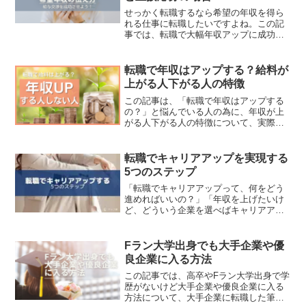
せっかく転職するなら希望の年収を得ら
れる仕事に転職したいですよね。この記
事では、転職で大幅年収アップに成功し
た筆者が、転職活動での給与交渉のタイ
ミングや希望年収の伝え方やについて解
説していきます。この記事でわかること
転職で年収はアップする？給料が
✔︎ 転職で給与交渉をす...
上がる人下がる人の特徴
この記事は、「転職で年収はアップする
の？」と悩んでいる人の為に、年収が上
がる人下がる人の特徴について、実際に
転職で大幅年収アップを実現した筆者が
解説していきます。この記事でわかるこ
と✔︎ 転職で年収はアップするの？✔︎ 転職
転職でキャリアアップを実現する
は年収ダウンも覚...
5つのステップ
「転職でキャリアアップって、何をどう
進めればいいの？」「年収を上げたいけ
ど、どういう企業を選べばキャリアアッ
プになるの？」「今の仕事から脱却した
いけど、転職した方がいいのか迷ってい
る…」「転職 キャリアアップ 方法」と検
Fラン大学出身でも大手企業や優
索する人の多くは、今...
良企業に入る方法
この記事では、高卒やFラン大学出身で学
歴がないけど大手企業や優良企業に入る
方法について、大手企業に転職した筆者