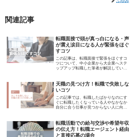
ふゆみ
関連記事
転職面接で頭が真っ白になる・声
が震え涙目になる人が緊張をほぐ
すコツ
この記事は、転職面接で緊張をほぐすコ
ツについて、中小企業から大企業へステ
ップアップ転職した筆者が解説していき
ます。この記事を読んで欲しい人✔︎ 面接
で頭が真っ白になって喋れない✔︎ 面接で
声が震え涙目になってしまう✔︎ 緊張して
天職の見つけ方！転職で失敗しな
面接で自分の...
いコツ
この記事では、転職したばかりなのにす
ぐに転職したくなっている人やなかなか
自分に合う仕事が見つからない人に向け
て、失敗しない天職の見つけ方探し方に
ついてまとめています。 ✔︎ 面白そうだ
と思って始めたはずの仕事だけれど、既
転職活動での給与交渉や希望年収
に転職のことを考えて...
の伝え方！転職エージェント経由
と直接応募の場合