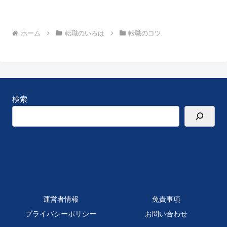
が解説していきます。この記事でわかる
こと✔︎ 高卒だけれど大企業や優良企業に
入れる？✔︎ Fラン大学卒だけど大手企業
に転職は可能？...
ホーム
転職のいろは
転職のコツ
検索
運営者情報
免責事項
プライバシーポリシー
お問い合わせ