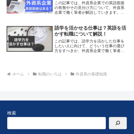
この記事では、外資系企業での英語面接
の有無やその見分け方について、外資系
企業で働く筆者が解説していきます。こ
の記事がおすすめな人✔︎ 外資系企業で英
語面接があるのか心配✔︎ 英語面接は自信
がないので、外資系企業への転職は無理
語学を活かせる仕事は？英語を活
かなと思っている...
かす転職について解説！
この記事では、語学力を活かした仕事を
したい人に向けて、どういう仕事の選び
方をすべきか、外資系企業で働く筆者が
解説していきます。こんな疑問を持つ人
におすすめ✔︎ 語学力を活かす仕事って何
がある？✔︎ 外資系企業に行けば英語が活
かせる？✔︎ 英...
ホーム
転職のいろは
外資系の基礎知識
検索