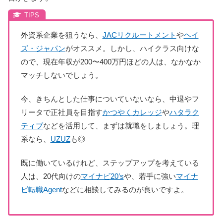
外資系企業を狙うなら、
JACリクルートメント
や
ヘイ
ズ・ジャパン
がオススメ。しかし、ハイクラス向けな
ので、現在年収が200〜400万円ほどの人は、なかなか
マッチしないでしょう。
今、きちんとした仕事についていないなら、中退やフ
リータで正社員を目指す
かつやくカレッジ
や
ハタラク
ティブ
などを活用して、まずは就職をしましょう。理
系なら、
UZUZ
も◎
既に働いているけれど、ステップアップを考えている
人は、20代向けの
マイナビ20’s
や、若手に強い
マイナ
ビ転職Agent
などに相談してみるのが良いですよ。