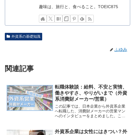
趣味は、旅行と、食べること。TOEIC875
外資系の基礎知識
ふゆみ
関連記事
転職体験談：給料、不安と実情、
働きやすさ、やりがいまで（外資
系消費財メーカー/営業）
この記事では、日本企業から外資系企業
へ転職した、消費財メーカーの営業マン
へのインタビューをまとめました。この
記事がおすすめな人✔︎外資系企業で周り
に参考になる人がいない✔︎一般論でなく
外資系の実体験を知りたい✔︎働きやすさ
外資系企業は女性にはきつい？外