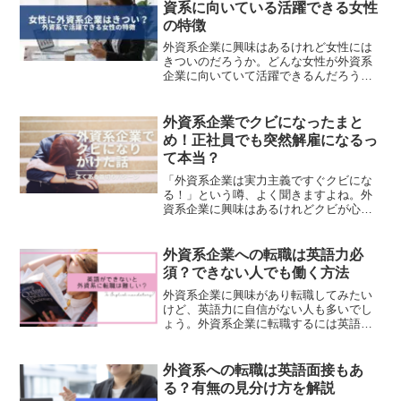
ややりがいなど生の...
資系に向いている活躍できる女性
の特徴
外資系企業に興味はあるけれど女性には
きついのだろうか。どんな女性が外資系
企業に向いていて活躍できるんだろう
か。ワーキングマザーで外資系は難しい
のだろうか。と悩んでいる人に向けて、
日本企業から外資系企業へ転職した経験
外資系企業でクビになったまと
のあり、独身・既婚・ワーマ...
め！正社員でも突然解雇になるっ
て本当？
「外資系企業は実力主義ですぐクビにな
る！」という噂、よく聞きますよね。外
資系企業に興味はあるけれどクビが心配
で、転職に踏み切るべきか悩んでいる人
も多いと思います。実際には、外資系企
業であっても日本にある企業は日本の法
外資系企業への転職は英語力必
律に従う必要があるので簡...
須？できない人でも働く方法
外資系企業に興味があり転職してみたい
けど、英語力に自信がない人も多いでし
ょう。外資系企業に転職するには英語力
が必要なの？英語ができない人でも外資
系企業で働けると聞いたことがあるけれ
ど実際どうなの？英語ができなくても働
外資系への転職は英語面接もあ
ける外資系企業のポジショ...
る？有無の見分け方を解説